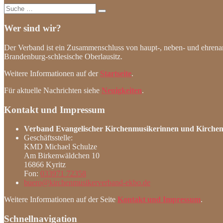
Suche
nach:
Wer sind wir?
Der Verband ist ein Zusammenschluss von haupt-, neben- und ehrena
Brandenburg-schlesische Oberlausitz.
Weitere Informationen auf der
Startseite
.
Für aktuelle Nachrichten siehe
Neuigkeiten
.
Kontakt und Impressum
Verband Evangelischer Kirchenmusikerinnen und Kirchenm
Geschäftsstelle:
KMD Michael Schulze
Am Birkenwäldchen 10
16866 Kyritz
Fon:
033971 72358
buero@kirchenmusikerverband-ekbo.de
Weitere Informationen auf der Seite
Kontakt und Impressum
.
Schnellnavigation