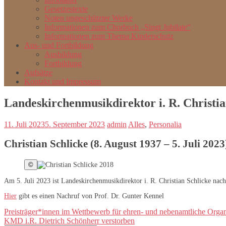
Gesetzestexte
Noten ungeschützter Werke
Informationen zum Chorbuch „Singt Jubilate“
Informationen zum Thema Kinderschutz
Aus- und Fortbildung
Ausbildung
Fortbildung
Aufsätze
Kontakt und Impressum
Landeskirchenmusikdirektor i. R. Christia
11. Juli 2023
5. September 2023
admin
Alles
,
Personalia
Christian Schlicke (8. August 1937 – 5. Juli 2023
©
Am 5. Juli 2023 ist Landeskirchenmusikdirektor i. R. Christian Schlicke nach
Hier
gibt es einen Nachruf von Prof. Dr. Gunter Kennel
Beitragsnavigation
Preisträger*innen im Wettbewerb für ehren- und nebenamtliche Orga
KMD i.R. Dietrich Schönherr verstorben